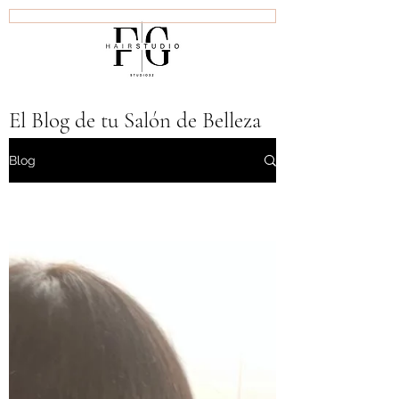
Inicio
Bienvenidos
Productos L'OREAL
El Blog de tu Salón de Belleza
en San Miguel
Blog