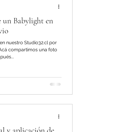
 un Babylight en
vio
en nuestro Studio32.cl por
Acá compartimos una foto
pués...
l y aplicación de