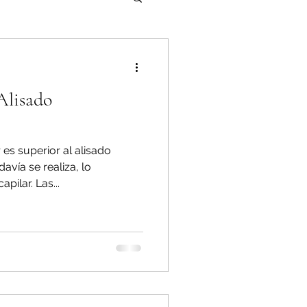
a
Alisado
 es superior al alisado
vía se realiza, lo
pilar. Las...