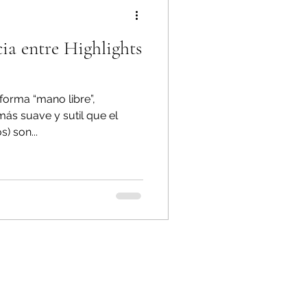
cia entre Highlights
forma “mano libre”,
ás suave y sutil que el
s) son...