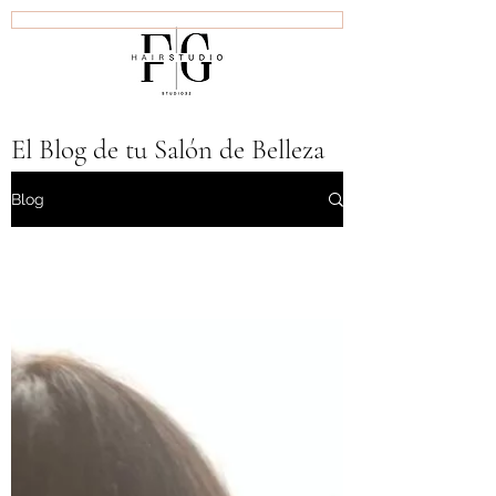
Inicio
Bienvenidos
Productos L'OREAL
El Blog de tu Salón de Belleza
en San Miguel
Blog