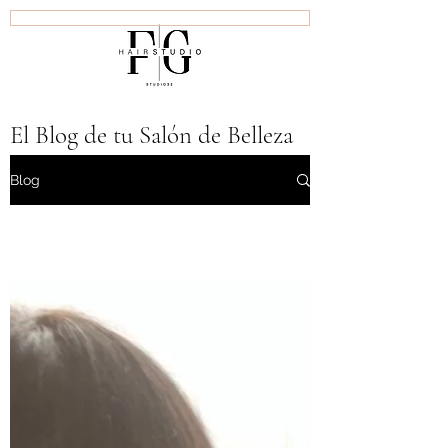
Inicio
Bienvenidos
Productos L'OREAL
El Blog de tu Salón de Belleza
en San Miguel
Blog