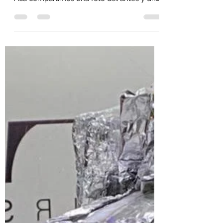
en un mal trabajo previo
Muchas clientas preguntan en nuestro
Studio32.cl por cómo queda un Babylight.
Acá compartimos una foto del antes y un
video del después...