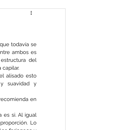
que todavía se 
entre ambos es 
structura del 
capilar.
l alisado esto 
 y suavidad y 
 recomienda en 
s si. Al igual 
roporción. Lo 