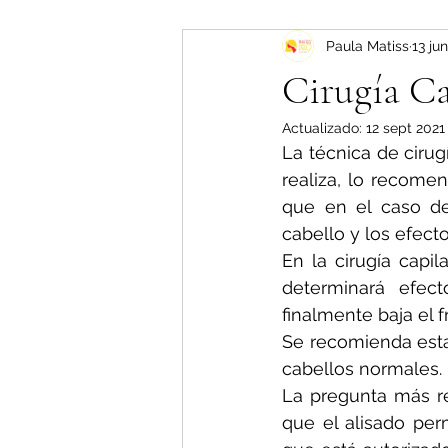
Paula Matiss
13 ju
Cirugía Ca
Actualizado:
12 sept 2021
La técnica de cirug
realiza, lo recomen
que en el caso de
cabello y los efect
En la cirugía capil
determinará efect
finalmente baja el fr
Se recomienda esta
cabellos normales. 
La pregunta más rec
que el alisado per