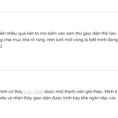
hiện nhiều quá nên tò mò bấm vào xem thử giao diện thế nào 
ang chia mục khá rõ ràng, nhìn lướt một vòng là biết mình đang
. 
tình cờ thấy 
Link QS88
 được một thành viên giới thiệu. Mình t
ite và nhận thấy giao diện được trình bày khá ngăn nắp, các 