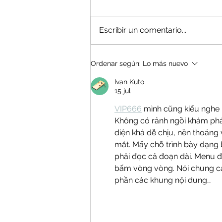
Escribir un comentario...
Me dañaron el cabello
Ordenar según:
Lo más nuevo
Ivan Kuto
15 jul
VIP666
 mình cũng kiểu nghe 
Không có rảnh ngồi khám phá 
diện khá dễ chịu, nền thoáng 
mắt. Mấy chỗ trình bày dạng b
phải đọc cả đoạn dài. Menu đ
bấm vòng vòng. Nói chung cảm 
phần các khung nội dung…