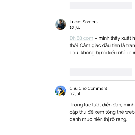
Me gusta
Reaccionar
Lucas Somers
10 jul
DN88 com
 – mình thấy xuất 
thôi. Cảm giác đầu tiên là tr
đâu, không bị rối kiểu nhồi chữ
Me gusta
Reaccionar
Chu Cho Comment
07 jul
Trong lúc lướt diễn đàn, mình 
cập thử để xem tổng thể webs
danh mục hiển thị rõ ràng. 