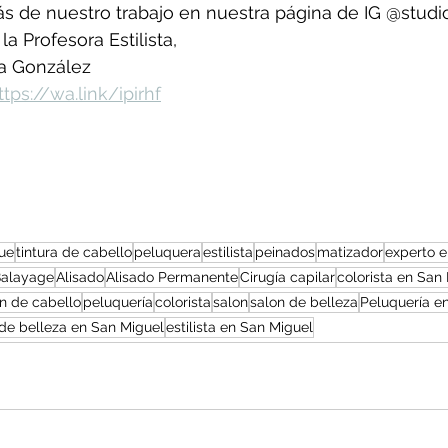
 de nuestro trabajo en nuestra página de IG @studio
a Profesora Estilista, 
a González 
ttps://wa.link/ipirhf
que
tintura de cabello
peluquera
estilista
peinados
matizador
experto e
alayage
Alisado
Alisado Permanente
Cirugía capilar
colorista en San
n de cabello
peluquería
colorista
salon
salon de belleza
Peluquería e
de belleza en San Miguel
estilista en San Miguel