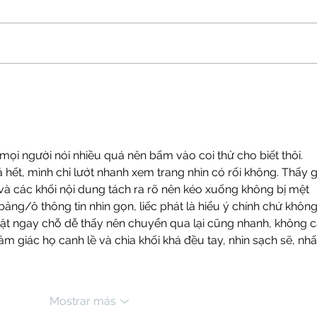
Studio32 es Salón L'Oreal en San
Peluq
Miguel
@stud
de Al
Covid
mọi người nói nhiều quá nên bấm vào coi thử cho biết thôi. 
hết, mình chỉ lướt nhanh xem trang nhìn có rối không. Thấy g
và các khối nội dung tách ra rõ nên kéo xuống không bị mệt 
ảng/ô thông tin nhìn gọn, liếc phát là hiểu ý chính chứ không
ặt ngay chỗ dễ thấy nên chuyển qua lại cũng nhanh, không c
giác họ canh lề và chia khối khá đều tay, nhìn sạch sẽ, nhất
Mostrar más