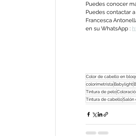
Puedes conocer más
Puedes contactar a l
Francesca Antonell
en su WhatsApp : 
h
Color de cabello en blo
colorimetrista
Babylight
B
Tintura de pelo
Coloració
Tintura de cabello
Salón 